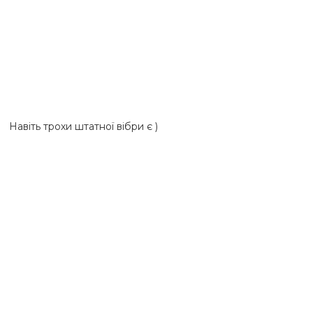
Навіть трохи штатної вібри є )