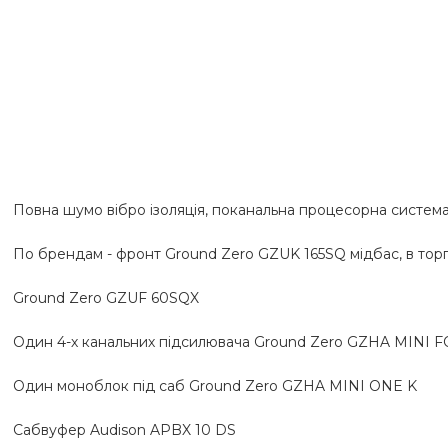
Повна шумо вібро ізоляція, поканальна процесорна система
По брендам - ​​фронт Ground Zero GZUK 165SQ мідбас, в тор
Ground Zero GZUF 60SQX

Один 4-х канальних підсилювача Ground Zero GZHA MINI F
Один моноблок під саб Ground Zero GZHA MINI ONE K

Сабвуфер Audison APBX 10 DS
