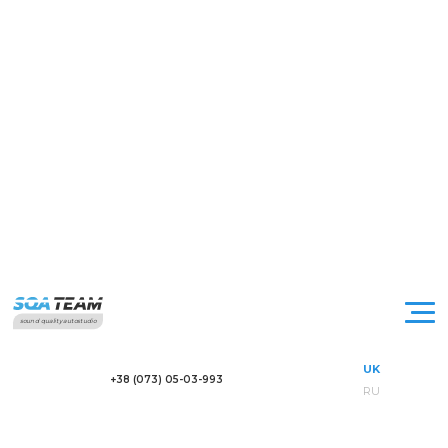
sound quality autostudio
UK
+38 (073) 05-03-993
RU