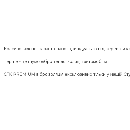
Красиво, якісно, ​​налаштовано індивідуально під переваги клі
перше - це шумо вібро тепло ізоляція автомобіля

CTK PREMIUM віброізоляція ексклюзивно тільки у нашій Ст