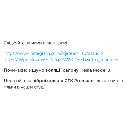
Слідкуйте за нами в інстаграмі
https://www.instagram.com/sqateam_autostudio?
igsh=MWppa3dzeWEzNTgzZA%3D%3D&utm_source=qr
Починаємо з
шумоізоляції салону
Tesla Model 3
Перший шар
віброізоляція CTK Premium,
ексклюзивно
тільки в нашій студії