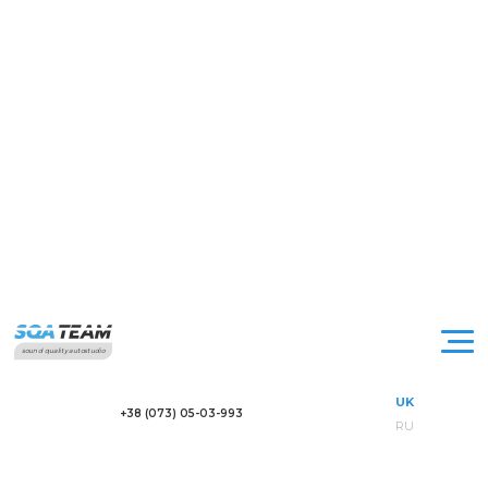
sound quality autostudio
UK
+38 (073) 05-03-993
RU