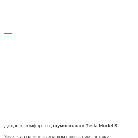
Додався комфорт від
шумоізоляції Tesla Model 3
Звук став на рівень кращим і якіснішим
завдяки