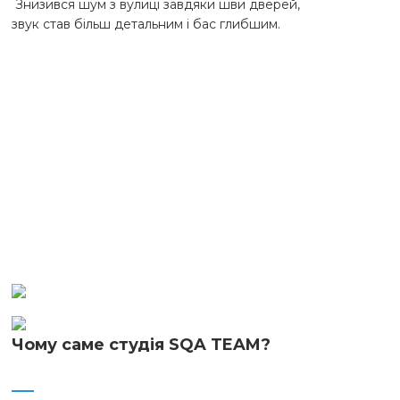
 Знизився шум з вулиці завдяки шви дверей, 

звук став більш детальним і бас глибшим.
Чому саме студія SQA TEAM?