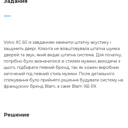
Задания
Volvo XC 60
із завданням замінити штатну акустику і
зашумить двері. Клієнта не влаштовувала штатна шумка
дверей та звук, який видає штатна система. Для початку,
потрібно було визначитися зі стилем музики, виходячи з
цього, підбирати певний бренд, так як кожен виробник
заточений під певний стиль музики. Після детального
спілкування було прийнято рішення будувати систему на
французскіv бренд Blam, а саме
Blam 165 RX
Решение