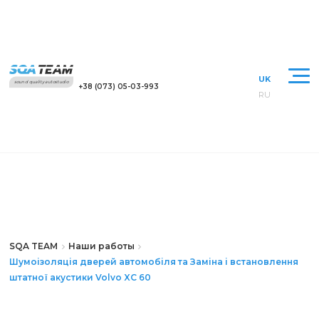
UK
sound quality autostudio
+38 (073) 05-03-993
RU
SQA TEAM
Наши работы
Шумоізоляція дверей автомобіля та Заміна і встановлення
штатної акустики Volvo XC 60