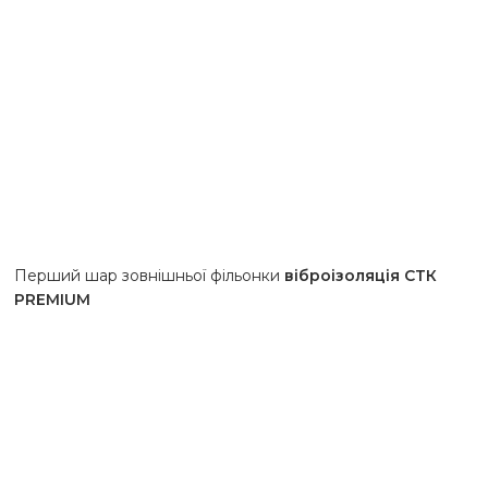
Перший шар зовнішньої фільонки
віброізоляція СТК
PREMIUM