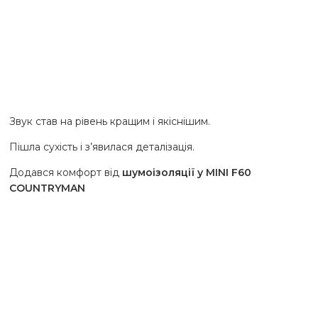
Звук став на рівень кращим і якіснішим.
Пішла сухість і з’явилася деталізація.
Додався комфорт від
шумоізоляції у MINI F60
COUNTRYMAN