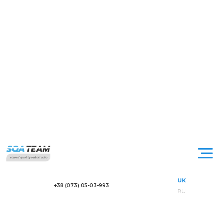
sound quality autostudio
UK
+38 (073) 05-03-993
RU