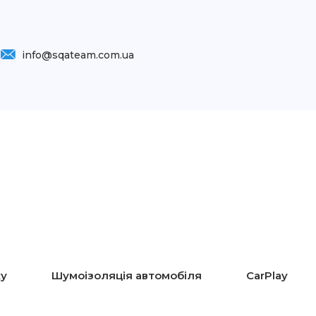
info@sqateam.com.ua
ку
Шумоізоляція автомобіля
CarPlay