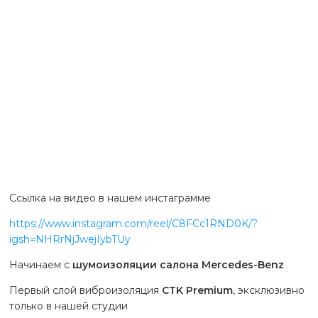
Ссылка на видео в нашем инстаграмме
https://www.instagram.com/reel/C8FCc1RND0K/?
igsh=NHRrNjJwejIybTUy
Начинаем с
шумоизоляции салона
Mercedes-Benz
Первый слой виброизоляция
CTK Premium
, эксклюзивно
только в нашей студии