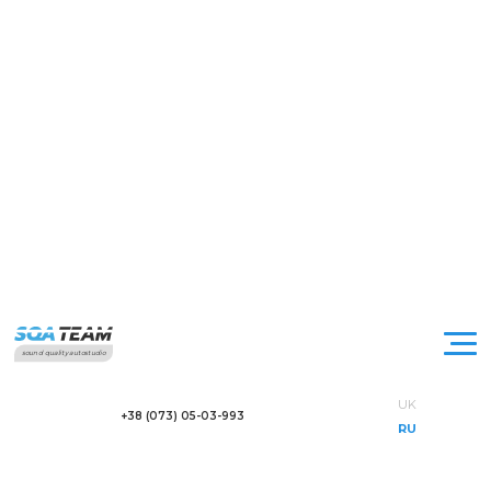
sound quality autostudio
UK
+38 (073) 05-03-993
RU