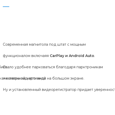
Современная магнитола под штат с мощным

функционалом включаяя 
CarPlay и Android Auto
.

ль.

Стало удобнее парковаться благодаря парктроникам

качественной картинкой

и камеры заднего вида на большом экране.

Ну и установленный видеорегистратор придает уверенност