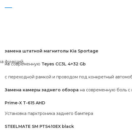
замена штатной магнитолы Kia Sportage 
а функций,

на современную 
Teyes CC3L 4+32 Gb 
с переходной рамкой и проводом под конкретный автомоби
Замена камеры заднего обзора
 на современную боль с 
Prime-X T-615 AHD
Установка парктроника заднего бампера

STEELMATE SM PTS410EX black