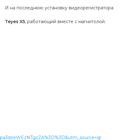
И на последнюю установку видеорегистратора

Teyes X5
, работающий вместе с магнитолой.
=MWppa3dzeWEzNTgzZA%3D%3D&utm_source=qr