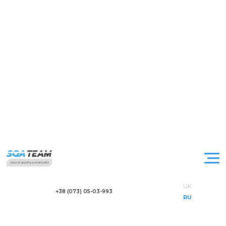
sound quality autostudio
UK
+38 (073) 05-03-993
RU